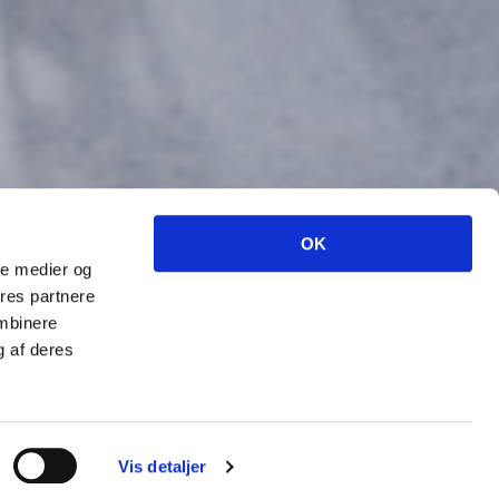
OK
ale medier og
ores partnere
ombinere
g af deres
dicappede
Vis detaljer