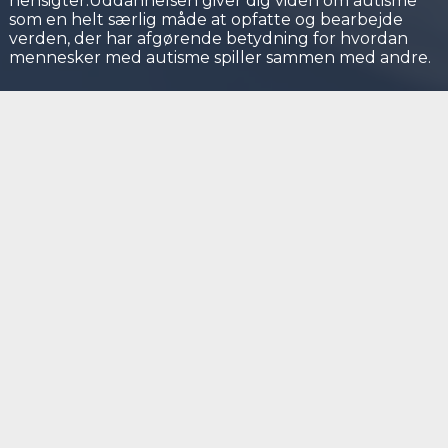
hensigter.Uddannelsen giver dig viden om autisme
som en helt særlig måde at opfatte og bearbejde
verden, der har afgørende betydning for hvordan
mennesker med autisme spiller sammen med andre.
Mål
1. Deltageren kan med afsæt i kendskab til det
enkelte barn, den unge eller voksne med
udviklings- og adfærdsforstyrrelser, yde støtte til
en trivselsfremmende social- og specialpædagogisk
bistand.2. Deltageren har viden om adfærd og
reaktionsmønstre ved de hyppigst forekommende
udviklingsforstyrrelser såsom autisme med
støttebehov, ADHD, OCD og Tourettes syndrom
samt om relaterede trivselsproblemer så som
adfærdsforstyrrelser.3. Deltageren kan indgå i en
afstemt relation og samarbejde med den enkelte
person med adfærds- eller udviklingsforstyrrelser