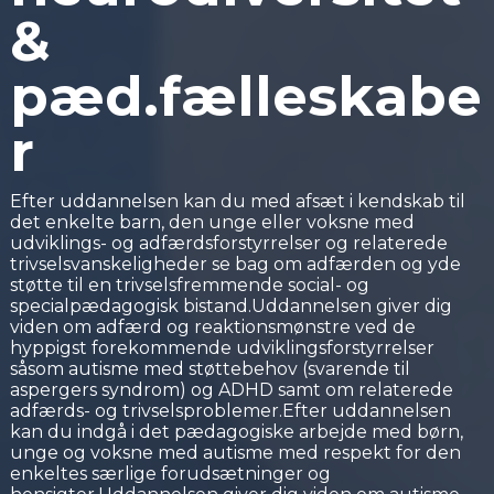
&
pæd.fælleskabe
r
Efter uddannelsen kan du med afsæt i kendskab til
det enkelte barn, den unge eller voksne med
udviklings- og adfærdsforstyrrelser og relaterede
trivselsvanskeligheder se bag om adfærden og yde
støtte til en trivselsfremmende social- og
specialpædagogisk bistand.Uddannelsen giver dig
viden om adfærd og reaktionsmønstre ved de
hyppigst forekommende udviklingsforstyrrelser
såsom autisme med støttebehov (svarende til
aspergers syndrom) og ADHD samt om relaterede
adfærds- og trivselsproblemer.Efter uddannelsen
kan du indgå i det pædagogiske arbejde med børn,
unge og voksne med autisme med respekt for den
enkeltes særlige forudsætninger og