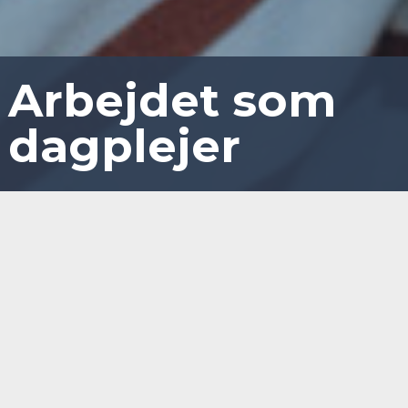
Arbejdet som
dagplejer
Arbejdet som dagplejer
Sted
SOSU H Herlev, Hørkær 22, 2730 Herlev