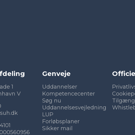
fdeling
Genveje
Officie
ade 1
Uddannelser
Privatliv
nhavn V
Kompetencecenter
Cookiepo
Søg nu
Tilgæng
0
Uddannelsesvejledning
Whistle
suh.dk
LUP
Forløbsplaner
4101
Sikker mail
8000560956