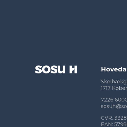
Hoveda
Skelbækg
1717 Købe
7226 600
sosuh@so
CVR: 3328
EAN: 579