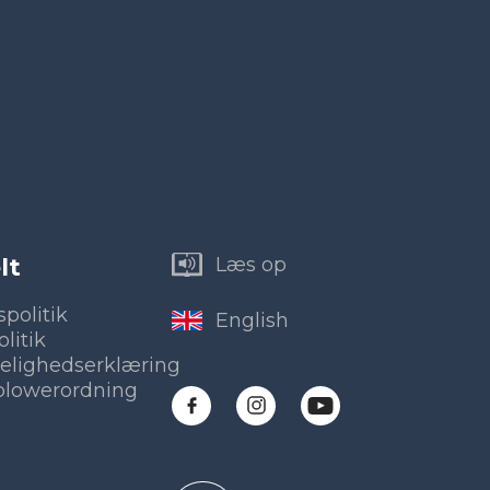
lt
Læs op
spolitik
English
litik
elighedserklæring
blowerordning