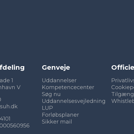
fdeling
Genveje
Officie
ade 1
Uddannelser
Privatliv
nhavn V
Kompetencecenter
Cookiepo
Søg nu
Tilgæng
0
Uddannelsesvejledning
Whistle
suh.dk
LUP
Forløbsplaner
4101
Sikker mail
8000560956