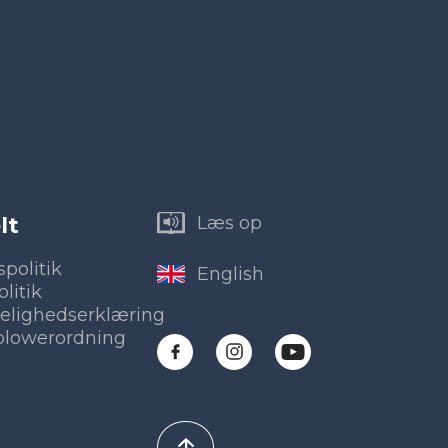
lt
Læs op
spolitik
English
litik
elighedserklæring
blowerordning