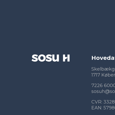
Hoveda
Skelbækg
1717 Købe
7226 600
sosuh@so
CVR: 3328
EAN: 579