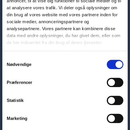
annoncer, til at vise dig funktioner til sociale medier og til
at analysere vores trafik. Vi deler også oplysninger om
din brug af vores website med vores partnere inden for
sociale medier, annonceringspartnere og
analysepartnere. Vores partnere kan kombinere disse
data med andre oplysninger, du har givet dem, eller som
de har indsamlet fra din brug af deres tjenester.
Samtykkevalg
Hovedafdeling
Nødvendige
Skelbækgade 1
1717 København V
7226 6000
Præferencer
sosuh@sosuh.dk
CVR: 33284101
Statistik
EAN: 5798000560956
Kontaktinformationer
Marketing