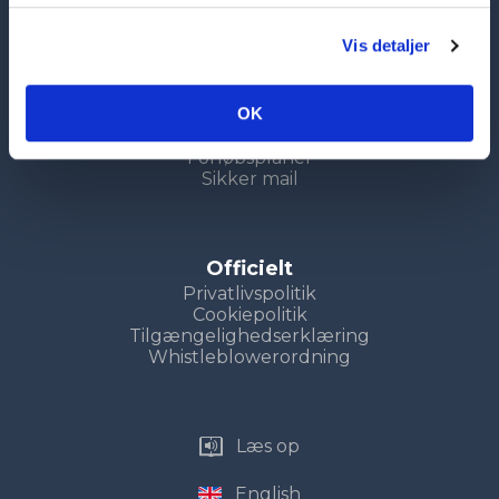
Genveje
Vis detaljer
Uddannelser
Kompetencecenter
Søg nu
OK
Uddannelsesvejledning
LUP
Forløbsplaner
Sikker mail
Officielt
Privatlivspolitik
Cookiepolitik
Tilgængelighedserklæring
Whistleblowerordning
Læs op
English