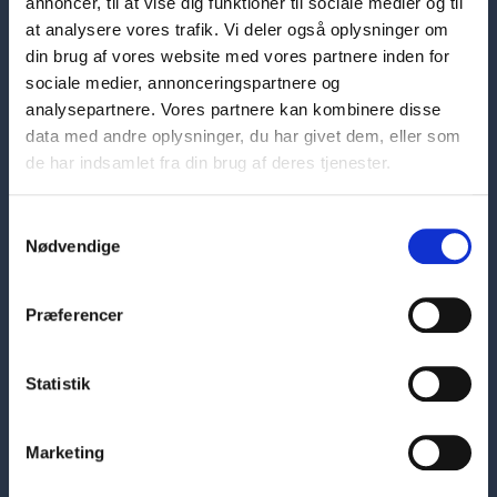
annoncer, til at vise dig funktioner til sociale medier og til
at analysere vores trafik. Vi deler også oplysninger om
din brug af vores website med vores partnere inden for
sociale medier, annonceringspartnere og
analysepartnere. Vores partnere kan kombinere disse
data med andre oplysninger, du har givet dem, eller som
de har indsamlet fra din brug af deres tjenester.
Samtykkevalg
Hovedafdeling
Nødvendige
Skelbækgade 1
1717 København V
7226 6000
Præferencer
sosuh@sosuh.dk
CVR: 33284101
Statistik
EAN: 5798000560956
Kontaktinformationer
Marketing