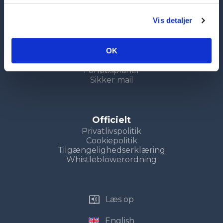
Genveje
Vis detaljer
Uddannelser
Kompetencecenter
Søg nu
OK
Uddannelsesvejledning
LUP
Forløbsplaner
Sikker mail
Officielt
Privatlivspolitik
Cookiepolitik
Tilgængelighedserklæring
Whistleblowerordning
Læs op
English