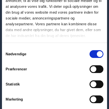
annoncer, til at vise dig funktioner til sociale medier og til
at analysere vores trafik. Vi deler også oplysninger om
din brug af vores website med vores partnere inden for
sociale medier, annonceringspartnere og
analysepartnere. Vores partnere kan kombinere disse
data med andre oplysninger, du har givet dem, eller som
de har indsamlet fra din brug af deres tjenester.
Samtykkevalg
Hovedafdeling
Nødvendige
Skelbækgade 1
1717 København V
7226 6000
Præferencer
sosuh@sosuh.dk
CVR: 33284101
Statistik
EAN: 5798000560956
Kontaktinformationer
Marketing