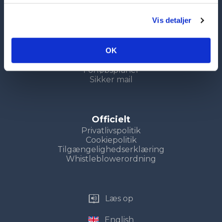
Genveje
Vis detaljer
Uddannelser
Kompetencecenter
Søg nu
OK
Uddannelsesvejledning
LUP
Forløbsplaner
Sikker mail
Officielt
Privatlivspolitik
Cookiepolitik
Tilgængelighedserklæring
Whistleblowerordning
Læs op
English