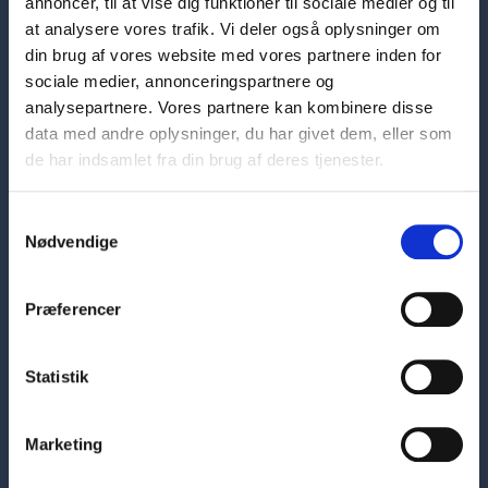
annoncer, til at vise dig funktioner til sociale medier og til
at analysere vores trafik. Vi deler også oplysninger om
din brug af vores website med vores partnere inden for
sociale medier, annonceringspartnere og
analysepartnere. Vores partnere kan kombinere disse
data med andre oplysninger, du har givet dem, eller som
de har indsamlet fra din brug af deres tjenester.
Samtykkevalg
Hovedafdeling
Nødvendige
Skelbækgade 1
1717 København V
7226 6000
Præferencer
sosuh@sosuh.dk
CVR: 33284101
Statistik
EAN: 5798000560956
Kontaktinformationer
Marketing