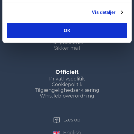
Genveje
Vis detaljer
Uddannelser
Kompetencecenter
Søg nu
OK
Uddannelsesvejledning
LUP
Forløbsplaner
Sikker mail
Officielt
Privatlivspolitik
Cookiepolitik
Tilgængelighedserklæring
Whistleblowerordning
Læs op
English