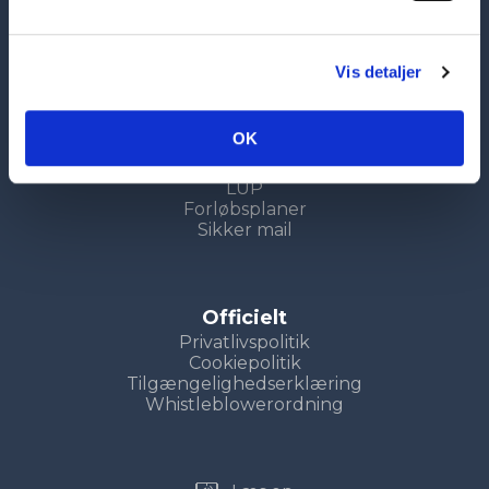
Vis detaljer
Genveje
Uddannelser
Kompetencecenter
OK
Søg nu
Uddannelsesvejledning
LUP
Forløbsplaner
Sikker mail
Officielt
Privatlivspolitik
Cookiepolitik
Tilgængelighedserklæring
Whistleblowerordning