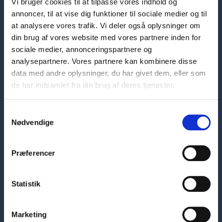
Vi bruger cookies til at tilpasse vores indhold og
annoncer, til at vise dig funktioner til sociale medier og til
at analysere vores trafik. Vi deler også oplysninger om
din brug af vores website med vores partnere inden for
sociale medier, annonceringspartnere og
analysepartnere. Vores partnere kan kombinere disse
data med andre oplysninger, du har givet dem, eller som
de har indsamlet fra din brug af deres tjenester.
Samtykkevalg
Nødvendige
Hovedafdeling
Skelbækgade 1
1717 København V
Præferencer
7226 6000
sosuh@sosuh.dk
Statistik
CVR: 33284101
EAN: 5798000560956
Marketing
Kontaktinformationer