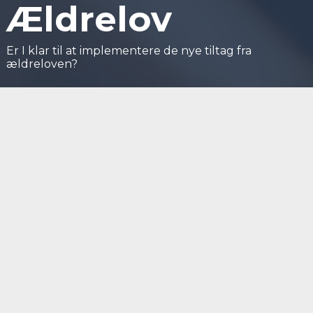
Ældrelov
Er I klar til at implementere de nye tiltag fra
ældreloven?
Bliv klædt på til fremtidens
ældrepleje
Den nye ældrelov sætter fokus på øget
selvbestemmelse, helhedspleje og faglig frihed hos
medarbejderne og ledere.
Med vores efteruddannelser, klæder vi jer på til at
implementere ældrelovens værdier i praksis, så I
har de nødvendige kompetencer til at skabe høj
kvalitet i plejen og sikre et værdigt ældreliv for