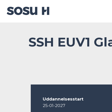
SSH EUV1 Gla
Uddannelsesstart
25-01-2027