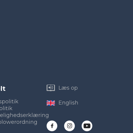
lt
Læs op
spolitik
English
litik
elighedserklæring
blowerordning