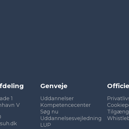
fdeling
Genveje
Officie
ade 1
Uddannelser
Privatliv
nhavn V
Kompetencecenter
Cookiepo
Søg nu
Tilgæng
0
Uddannelsesvejledning
Whistle
suh.dk
LUP