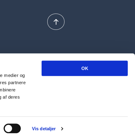
OK
ale medier og
ores partnere
ombinere
g af deres
Vis detaljer