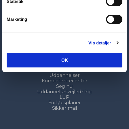
Statistik
1717 København V
7226 6000
Marketing
sosuh@sosuh.dk
CVR: 33284101
EAN: 5798000560956
Vis detaljer
Kontaktinformationer
OK
Genveje
Uddannelser
Kompetencecenter
Søg nu
Uddannelsesvejledning
LUP
Forløbsplaner
Sikker mail