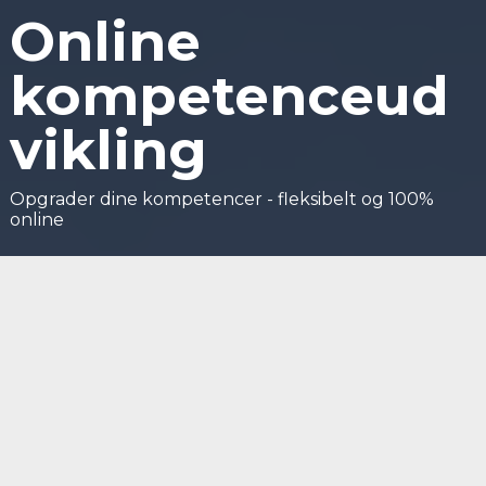
Online
kompetenceud
vikling
Opgrader dine kompetencer - fleksibelt og 100%
online
Nyhedsbrev
Få relevante kurser direkte i
din indbakke – tilmeld dig
nyhedsbrevet